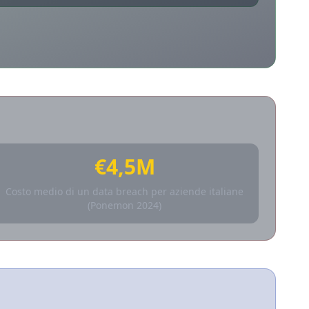
€4,5M
Costo medio di un data breach per aziende italiane
(Ponemon 2024)