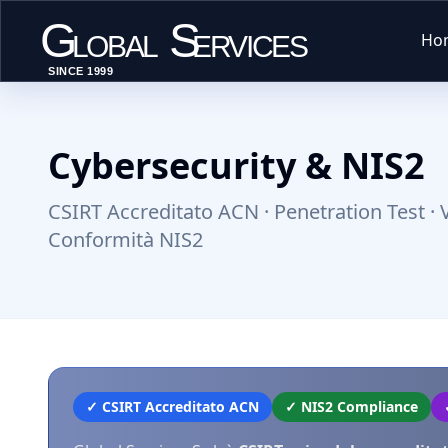
G
S
Ho
LOBAL
ERVICES
SINCE 1999
Cybersecurity & NIS2
CSIRT Accreditato ACN · Penetration Test · 
Conformità NIS2
✓ CSIRT Accreditato ACN
✓ NIS2 Compliance