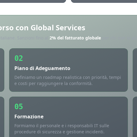
rso con Global Services
italiane. Sanzioni fino al
2% del fatturato globale
per chi non si a
02
Piano di Adeguamento
Definiamo un roadmap realistica con priorità, tempi
e costi per raggiungere la conformità.
05
Formazione
Formiamo il personale e i responsabili IT sulle
procedure di sicurezza e gestione incidenti.