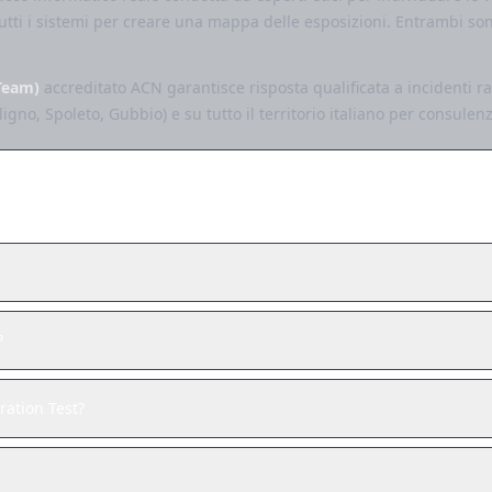
tutti i sistemi per creare una mappa delle esposizioni. Entrambi so
Team)
accreditato ACN garantisce risposta qualificata a incidenti 
oligno, Spoleto, Gubbio) e su tutto il territorio italiano per consule
 NIS2
?
ration Test?