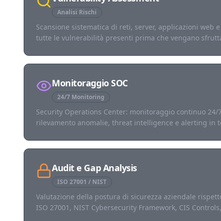
Analisi Rischi
Scansione sistematica di reti, server, applicazioni web e 
tutte le vulnerabilità presenti prima che vengano sfrutt
Monitoraggio SOC
24/7 Monitoring
Security Operations Center: monitoraggio continuo 24/7 
rilevamento anomalie, threat intelligence e alerting in 
Audit e Gap Analysis
ISO 27001 / NIST
Valutazione della postura di sicurezza aziendale rispett
ISO 27001, NIST Cybersecurity Framework, CIS Control