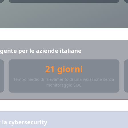
gente per le aziende italiane
21 giorni
Tempo medio di rilevamento di una violazione senza
monitoraggio SOC
 la cybersecurity