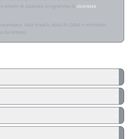
no pilastri di qualsiasi programma di
sicurezza
ransomware, data breach, attacchi DDoS e intrusioni.
nza da remoto.