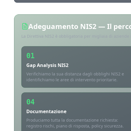
Adeguamento NIS2 — Il perco
La Direttiva NIS2 è obbligatoria per migliaia di aziende 
01
Gap Analysis NIS2
Verifichiamo la sua distanza dagli obblighi NIS2 e
identifichiamo le aree di intervento prioritarie.
04
Documentazione
Produciamo tutta la documentazione richiesta:
registro rischi, piano di risposta, policy sicurezza.