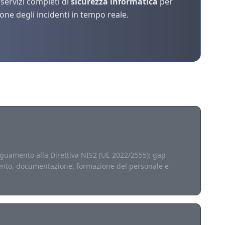
servizi completi di
sicurezza informatica
per
ione degli incidenti in tempo reale.
guamento alla Direttiva NIS2 (UE 2022/2555): gap
ento, documentazione, formazione del personale e