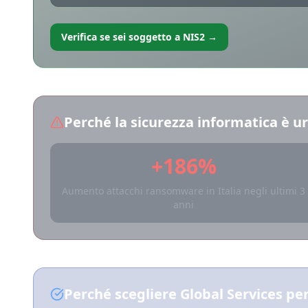
Verifica se sei soggetto a NIS2 →
Perché la sicurezza informatica è ur
+186%
Aumento attacchi ransomware in Italia negli ultimi 3
anni
Perché scegliere Global Services per