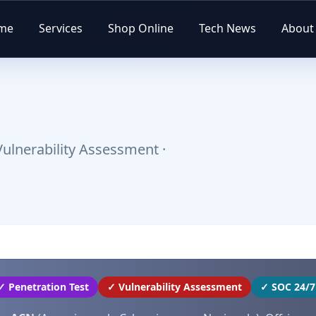
me
Services
Shop Online
Tech News
About
Vulnerability Assessment ·
✓ Penetration Test
✓ Vulnerability Assessment
✓ SOC 24/7