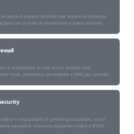
da parte di esperti certificati per testare la resilienza
agliato con priorità di remediation e piano d'azione.
rewall
e di architetture di rete sicure: firewall next-
ione VLAN, protezione perimetrale e DMZ per aziende.
ecurity
denti e responsabili IT: phishing simulation, social
ione password, sicurezza dispositivi mobili e BYOD.