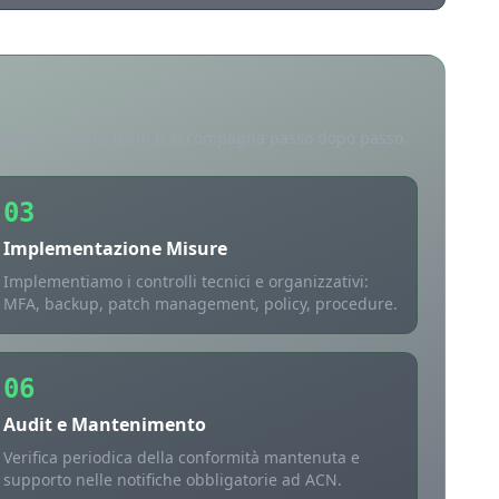
degua. Il nostro team ti accompagna passo dopo passo.
03
Implementazione Misure
Implementiamo i controlli tecnici e organizzativi:
MFA, backup, patch management, policy, procedure.
06
Audit e Mantenimento
Verifica periodica della conformità mantenuta e
supporto nelle notifiche obbligatorie ad ACN.