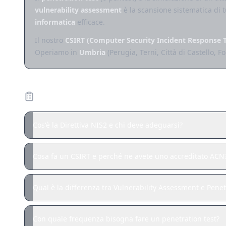
vulnerability assessment
è la scansione sistematica di 
informatica
efficace.
Il nostro
CSIRT (Computer Security Incident Response 
Operiamo in
Umbria
(Perugia, Terni, Città di Castello, F
Domande frequenti — Cybersecurity e
Cos'è la Direttiva NIS2 e chi deve adeguarsi?
Cosa fa un CSIRT e perché ne avete uno accreditato ACN
Qual è la differenza tra Vulnerability Assessment e Penet
Con quale frequenza bisogna fare un penetration test?