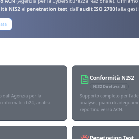
to ACN
(Agenzia per la Cybersicurezza Nazionale). Offriamo 
ità NIS2
al
penetration test
, dall'
audit ISO 27001
alla gest
ata
ormatica
Conformità NIS2
NIS2 Direttiva UE
 dall'Agenzia per la
Supporto completo per l'ade
 informatici h24, analisi
analysis, piano di adeguam
reporting verso ACN.
Penetration Test