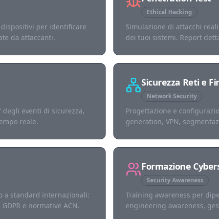
Ethical Hacking
dispositivi per identificare
Simulazione di attacchi reali 
ate da attaccanti.
dei tuoi sistemi. Report dett
Sicurezza Reti e Fi
Network Security
degli eventi di sicurezza,
Progettazione e configurazion
tempo reale.
generation, VPN, segmentaz
Formazione Cybers
Security Awareness
o a standard internazionali:
Training awareness per dipen
s, GDPR e normative ACN.
engineering awareness, gest