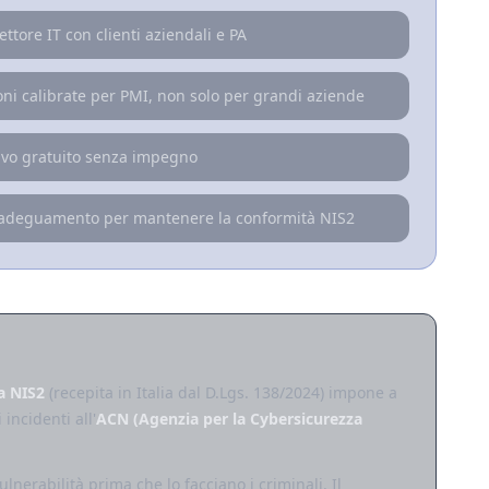
ttore IT con clienti aziendali e PA
oni calibrate per PMI, non solo per grandi aziende
tivo gratuito senza impegno
-adeguamento per mantenere la conformità NIS2
a NIS2
(recepita in Italia dal D.Lgs. 138/2024) impone a
incidenti all'
ACN (Agenzia per la Cybersicurezza
lnerabilità prima che lo facciano i criminali. Il