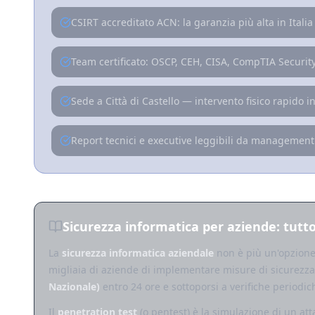
CSIRT accreditato ACN: la garanzia più alta in Italia
Team certificato: OSCP, CEH, CISA, CompTIA Securit
Sede a Città di Castello — intervento fisico rapido 
Report tecnici e executive leggibili da management
Sicurezza informatica per aziende: tutt
La
sicurezza informatica aziendale
non è più un'opzione
migliaia di aziende di implementare misure di sicurezza 
Nazionale)
entro 24 ore e sottoporsi a verifiche periodic
Il
penetration test
(o pentest) è la simulazione di un atta