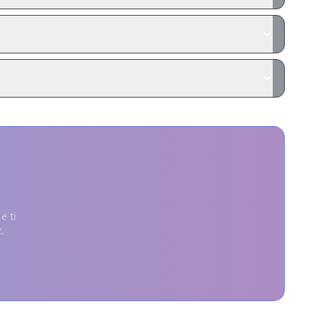
e ti
.