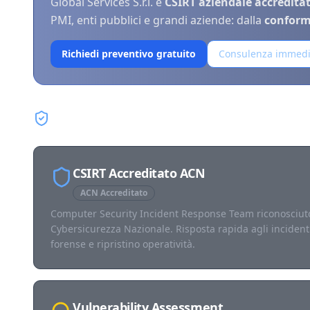
Global Services S.r.l. è
CSIRT aziendale accredita
PMI, enti pubblici e grandi aziende: dalla
conform
Richiedi preventivo gratuito
Consulenza immedi
I nostri servizi di sicurezza inf
CSIRT Accreditato ACN
ACN Accreditato
Computer Security Incident Response Team riconosciuto
Cybersicurezza Nazionale. Risposta rapida agli incidenti
forense e ripristino operatività.
Vulnerability Assessment