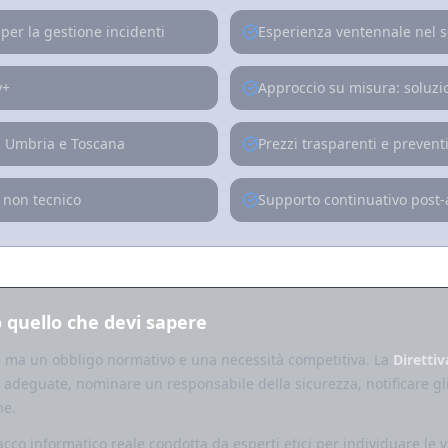
 per la gestione incidenti
Esperienza ventennale nel se
y+
Approccio su misura: soluzi
in Umbria e Toscana
Prezzi trasparenti e preven
 non tecnico
Supporto continuativo post
o quello che devi sapere
 ma un obbligo normativo e una necessità competitiva. La
Direttiv
adeguate, nominare un responsabile della sicurezza, notificare gli 
he.
cco informatico reale condotta da esperti etici per individuare le vu