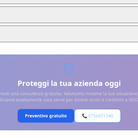
?
Proteggi la tua azienda oggi
hiedi una consulenza gratuita. Valutiamo insieme la tua situazione 
diciamo esattamente cosa serve per essere sicuri e conformi a NIS2
Preventivo gratuito
📞 0756971740