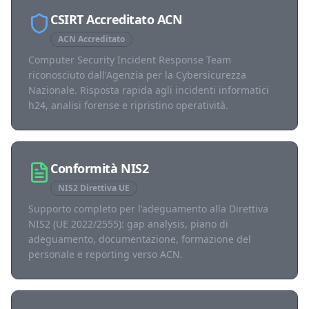
CSIRT Accreditato ACN
ACN Accreditato
Computer Security Incident Response Team
riconosciuto dall'Agenzia per la Cybersicurezza
Nazionale. Risposta rapida agli incidenti informatici
h24, analisi forense e ripristino operatività.
Conformità NIS2
NIS2 Direttiva UE
Supporto completo per l'adeguamento alla Direttiva
NIS2 (UE 2022/2555): gap analysis, piano di
adeguamento, documentazione, formazione del
personale e reporting verso ACN.