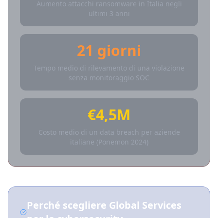
Aumento attacchi ransomware in Italia negli
ultimi 3 anni
21 giorni
Tempo medio di rilevamento di una violazione
senza monitoraggio SOC
€4,5M
Costo medio di un data breach per aziende
italiane (Ponemon 2024)
Perché scegliere Global Services