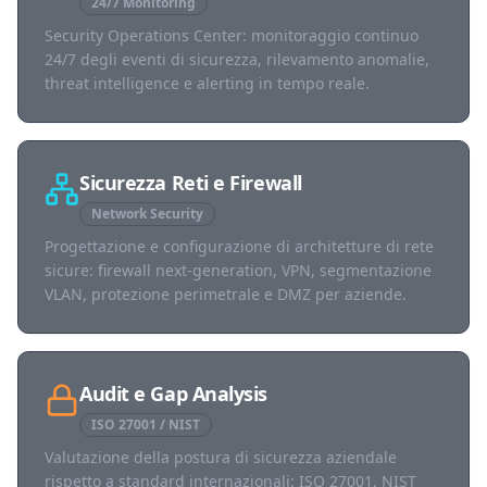
24/7 Monitoring
Security Operations Center: monitoraggio continuo
24/7 degli eventi di sicurezza, rilevamento anomalie,
threat intelligence e alerting in tempo reale.
Sicurezza Reti e Firewall
Network Security
Progettazione e configurazione di architetture di rete
sicure: firewall next-generation, VPN, segmentazione
VLAN, protezione perimetrale e DMZ per aziende.
Audit e Gap Analysis
ISO 27001 / NIST
Valutazione della postura di sicurezza aziendale
rispetto a standard internazionali: ISO 27001, NIST