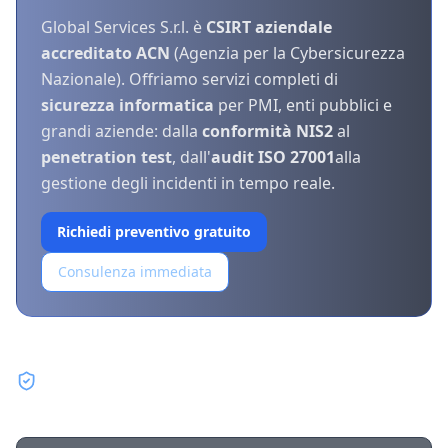
Global Services S.r.l. è
CSIRT aziendale
accreditato ACN
(Agenzia per la Cybersicurezza
Nazionale). Offriamo servizi completi di
sicurezza informatica
per PMI, enti pubblici e
grandi aziende: dalla
conformità NIS2
al
penetration test
, dall'
audit ISO 27001
alla
gestione degli incidenti in tempo reale.
Richiedi preventivo gratuito
Consulenza immediata
I nostri servizi di sicurezza
informatica