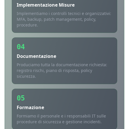
Implementazione Misure
Implementiamo i controlli tecnici e organizzativi:
MFA, backup, patch management, policy,
procedure.
04
Documentazione
Produciamo tutta la documentazione richiesta:
registro rischi, piano di risposta, policy
sicurezza.
05
Formazione
Formiamo il personale e i responsabili IT sulle
procedure di sicurezza e gestione incidenti.