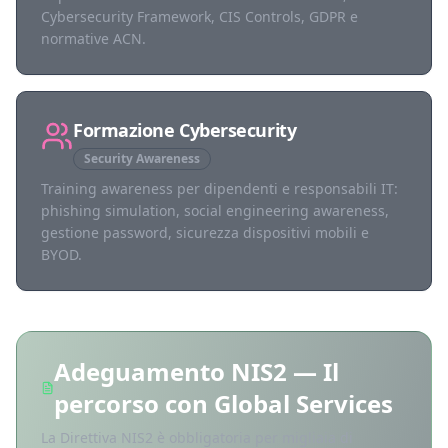
Cybersecurity Framework, CIS Controls, GDPR e
normative ACN.
Formazione Cybersecurity
Security Awareness
Training awareness per dipendenti e responsabili IT:
phishing simulation, social engineering awareness,
gestione password, sicurezza dispositivi mobili e
BYOD.
Adeguamento NIS2 — Il
percorso con Global Services
La Direttiva NIS2 è obbligatoria per migliaia di