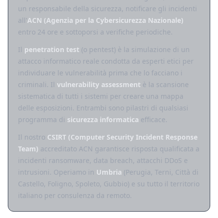
un responsabile della sicurezza, notificare gli incidenti
all'
ACN (Agenzia per la Cybersicurezza Nazionale)
entro 24 ore e sottoporsi a verifiche periodiche.
Il
penetration test
(o pentest) è la simulazione di un
attacco informatico reale condotta da esperti etici per
individuare le vulnerabilità prima che lo facciano i
criminali. Il
vulnerability assessment
è la scansione
sistematica di tutti i sistemi per creare una mappa
delle esposizioni. Entrambi sono pilastri di qualsiasi
programma di
sicurezza informatica
efficace.
Il nostro
CSIRT (Computer Security Incident Response
Team)
accreditato ACN garantisce risposta qualificata a
incidenti ransomware, data breach, attacchi DDoS e
intrusioni. Operiamo in
Umbria
(Perugia, Terni, Città di
Castello, Foligno, Spoleto, Gubbio) e su tutto il territorio
italiano per consulenza da remoto.