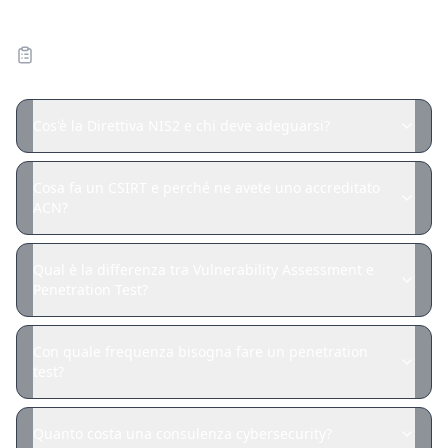
Domande frequenti — Cybersecurity e
NIS2
Cos'è la Direttiva NIS2 e chi deve adeguarsi?
Cosa fa un CSIRT e perché ne avete uno accreditato
ACN?
Qual è la differenza tra Vulnerability Assessment e
Penetration Test?
Con quale frequenza bisogna fare un penetration
test?
Quanto costa una consulenza cybersecurity?