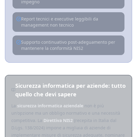
impegno
Report tecnici e executive leggibili da
management non tecnico
Supporto continuativo post-adeguamento per
mantenere la conformità NIS2
Sicurezza informatica per aziende: tutto
quello che devi sapere
La
sicurezza informatica aziendale
non è più
un'opzione ma un obbligo normativo e una necessità
competitiva. La
Direttiva NIS2
(recepita in Italia dal
D.Lgs. 138/2024) impone a migliaia di aziende di
implementare misure di sicurezza adeguate, nominare