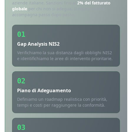
aziende italiane. Sanzioni fino al
2% del fatturato
globale
per chi non si adegua. Il nostro team ti
accompagna passo dopo passo.
01
Gap Analysis NIS2
Verifichiamo la sua distanza dagli obblighi NIS2
e identifichiamo le aree di intervento prioritarie.
02
Piano di Adeguamento
Definiamo un roadmap realistica con priorità,
tempi e costi per raggiungere la conformità.
03